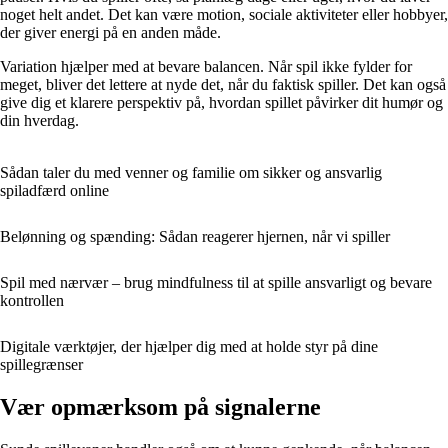
noget helt andet. Det kan være motion, sociale aktiviteter eller hobbyer,
der giver energi på en anden måde.
Variation hjælper med at bevare balancen. Når spil ikke fylder for
meget, bliver det lettere at nyde det, når du faktisk spiller. Det kan også
give dig et klarere perspektiv på, hvordan spillet påvirker dit humør og
din hverdag.
Sådan taler du med venner og familie om sikker og ansvarlig
spiladfærd online
Belønning og spænding: Sådan reagerer hjernen, når vi spiller
Spil med nærvær – brug mindfulness til at spille ansvarligt og bevare
kontrollen
Digitale værktøjer, der hjælper dig med at holde styr på dine
spillegrænser
Vær opmærksom på signalerne